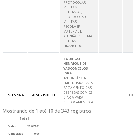
PROTOCOLAR
MULTAS E
DETRAN/AL,
PROTOCOLAR
MULTAS,
RECOLHER
MATERIAL E
REUNIÃO SISTEMA
DETRAN
FINANCEIRO
RODRIGO
HENRIQUE DE
VASCONCELOS
LYRA
IMPORTÂNCIA
EMPENHADA PARA
PAGAMENTO DAS
DESPESAS COM 02
19/12/2024
2024121900001
1.07
DIÁRIA PARA
DESLOCAMENTO A
MACEIÓ PARA
Mostrando de 1 até 10 de 343 registros
PARTICIPAR DO
EVENTO
Total
PLANEJAMENTO
SEMANA DO
Valor
23.947,62
TRÂNSITO
Cancelado
0,00