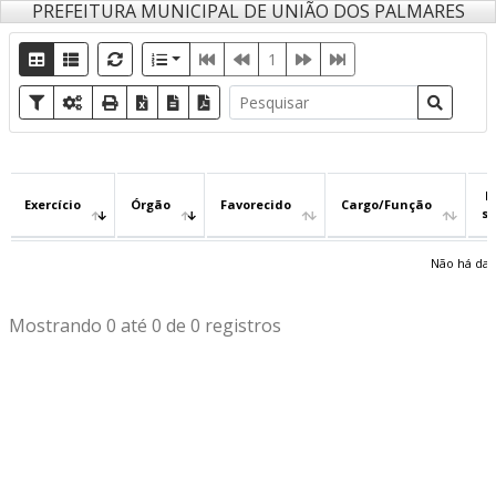
PREFEITURA MUNICIPAL DE UNIÃO DOS PALMARES
1
D
Exercício
Órgão
Favorecido
Cargo/Função
s
Não há dad
Mostrando 0 até 0 de 0 registros