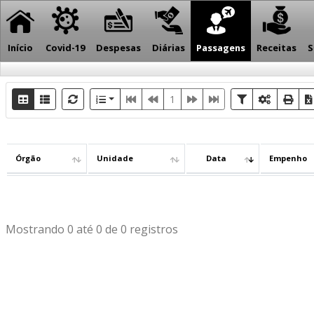
Início
Covid-19
Despesas
Diárias
Passagens
Receitas
S
1
Órgão
Unidade
Data
Empenho
Mostrando 0 até 0 de 0 registros